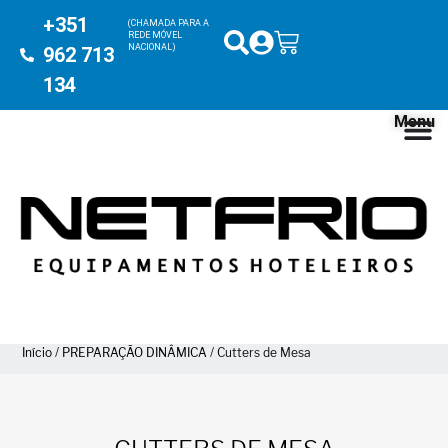
+351
(CHAMADA PARA A
REDE MÓVEL
NACIONAL)
962 713
134
Menu
Início
/
PREPARAÇÃO DINÂMICA
/ Cutters de Mesa