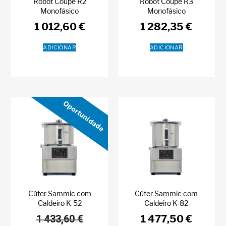
Robot Coupe R2
Robot Coupe R3
Monofásico
Monofásico
1 012,60
€
1 282,35
€
ADICIONAR
ADICIONAR
Oportunidade
Cúter Sammic com
Cúter Sammic com
Caldeiro K-52
Caldeiro K-82
1 433,60
€
1 477,50
€