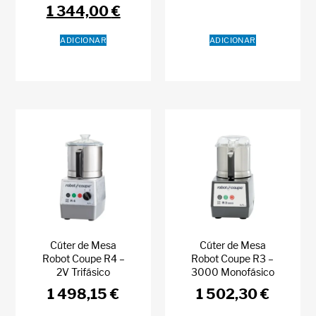
1 344,00
€
ADICIONAR
ADICIONAR
Cúter de Mesa
Cúter de Mesa
Robot Coupe R4 –
Robot Coupe R3 –
2V Trifásico
3000 Monofásico
1 498,15
€
1 502,30
€