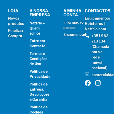
LOJA
A NOSSA
A MINHA
CONTACTOS
EMPRESA
CONTA
Novos
Equipamentos
Informação
Netfrio –
produtos
Hoteleiros |
pessoal
Quem
Netfrio.com
Finalizar
somos
Encomendas
Compra
+351 962
Entre em
713 134
Contacto
(Chamada
para a
Termos e
rede
Condições
móvel
de Uso
nacional)
Política de
comercial@n
Privacidade
Política de
Entrega,
Devoluções
e Garantia
Política de
Cookies