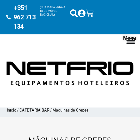
+351
(CHAMADA PARA A
REDE MÓVEL
NACIONAL)
962 713
134
Menu
Início
/
CAFETARIA BAR
/ Máquinas de Crepes