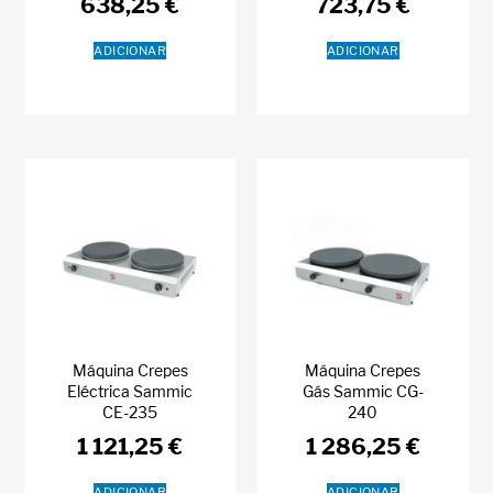
638,25
€
723,75
€
ADICIONAR
ADICIONAR
Máquina Crepes
Máquina Crepes
Eléctrica Sammic
Gás Sammic CG-
CE-235
240
1 121,25
€
1 286,25
€
ADICIONAR
ADICIONAR