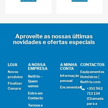
Aproveite as nossas últimas
novidades e ofertas especiais
LOJA
A NOSSA
A MINHA
CONTACTOS
EMPRESA
CONTA
Novos
Equipamentos
Informação
Netfrio –
produtos
Hoteleiros |
pessoal
Quem
Netfrio.com
Finalizar
somos
Encomendas
Compra
+351 962
Entre em
713 134
Contacto
(Chamada
para a
Termos e