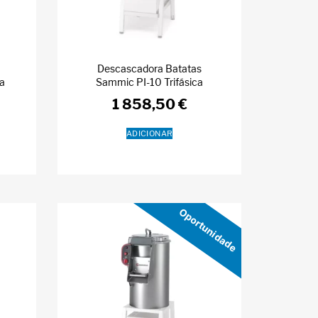
Descascadora Batatas
ca
Sammic PI-10 Trifásica
1 858,50
€
ADICIONAR
Oportunidade