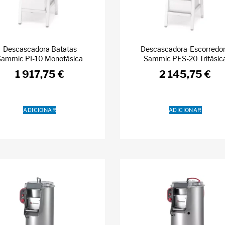
Descascadora Batatas
Descascadora-Escorredo
Sammic PI-10 Monofásica
Sammic PES-20 Trifásic
1 917,75
€
2 145,75
€
ADICIONAR
ADICIONAR