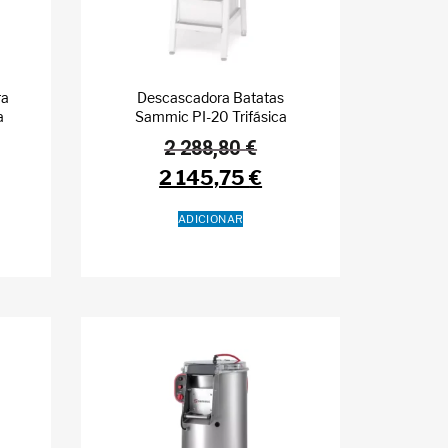
ra
Descascadora Batatas
a
Sammic PI-20 Trifásica
2 288,80
€
2 145,75
€
ADICIONAR