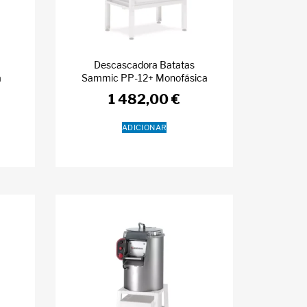
Descascadora Batatas
a
Sammic PP-12+ Monofásica
1 482,00
€
ADICIONAR