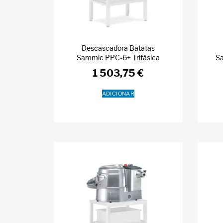
Descascadora Batatas
Sammic PPC-6+ Trifásica
S
1 503,75
€
ADICIONAR