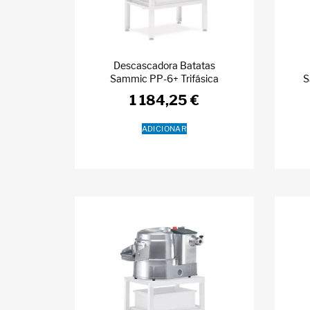
Descascadora Batatas
Sammic PP-6+ Trifásica
S
1 184,25
€
ADICIONAR