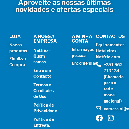
Aproveite as nossas últimas
novidades e ofertas especiais
LOJA
A NOSSA
A MINHA
CONTACTOS
EMPRESA
CONTA
Novos
Equipamentos
Informação
Netfrio –
produtos
Hoteleiros |
pessoal
Quem
Netfrio.com
Finalizar
somos
Encomendas
Compra
+351 962
Entre em
713 134
Contacto
(Chamada
para a
Termos e
rede
Condições
móvel
de Uso
nacional)
Política de
comercial@n
Privacidade
Política de
Entrega,