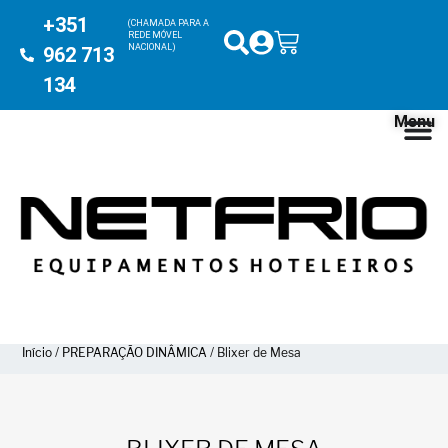
+351
(CHAMADA PARA A
REDE MÓVEL
NACIONAL)
962 713
134
Menu
Início
/
PREPARAÇÃO DINÂMICA
/ Blixer de Mesa