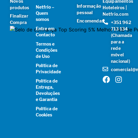
Novos
Equipamentos
Informação
Netfrio –
produtos
Hoteleiros |
pessoal
Quem
Netfrio.com
Finalizar
somos
Encomendas
Compra
+351 962
Entre em
713 134
Contacto
(Chamada
para a
Termos e
rede
Condições
móvel
de Uso
nacional)
Política de
comercial@n
Privacidade
Política de
Entrega,
Devoluções
e Garantia
Política de
Cookies