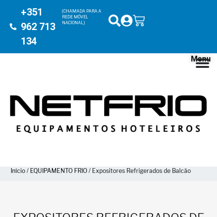
+351
(CHAMADA PARA A
REDE MÓVEL
NACIONAL)
962 713
134
Menu
Início
/
EQUIPAMENTO FRIO
/ Expositores Refrigerados de Balcão