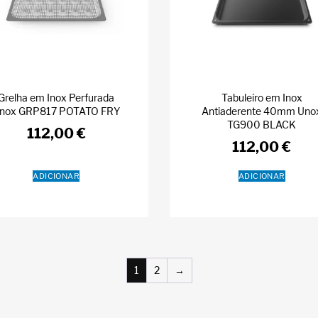
Grelha em Inox Perfurada
Tabuleiro em Inox
nox GRP817 POTATO FRY
Antiaderente 40mm Uno
TG900 BLACK
112,00
€
112,00
€
ADICIONAR
ADICIONAR
1
2
→