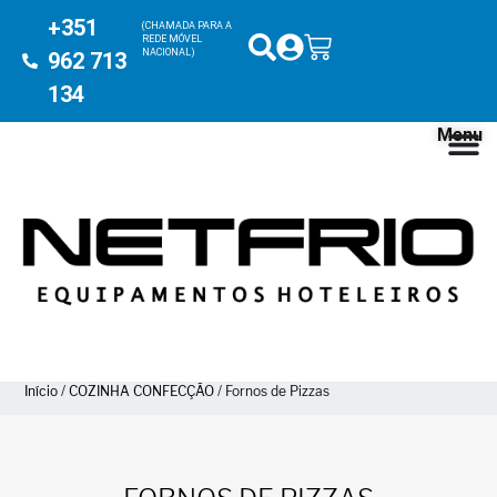
+351
(CHAMADA PARA A
REDE MÓVEL
NACIONAL)
962 713
134
Menu
Início
/
COZINHA CONFECÇÃO
/ Fornos de Pizzas