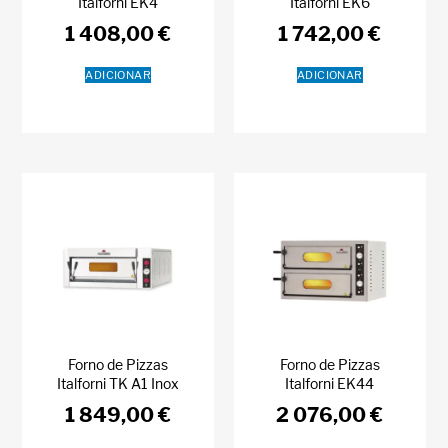
Italforni EK4
Italforni EK6
1 408,00
€
1 742,00
€
ADICIONAR
ADICIONAR
Forno de Pizzas
Forno de Pizzas
Italforni TK A1 Inox
Italforni EK44
1 849,00
€
2 076,00
€