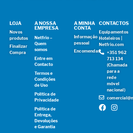
LOJA
A NOSSA
A MINHA
CONTACTOS
EMPRESA
CONTA
Novos
Equipamentos
Informação
Netfrio –
produtos
Hoteleiros |
pessoal
Quem
Netfrio.com
Finalizar
somos
Encomendas
Compra
+351 962
Entre em
713 134
Contacto
(Chamada
para a
Termos e
rede
Condições
móvel
de Uso
nacional)
Política de
comercial@n
Privacidade
Política de
Entrega,
Devoluções
e Garantia