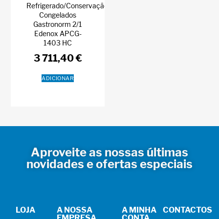
Refrigerado/Conservação
Congelados
Gastronorm 2/1
Edenox APCG-
1403 HC
3 711,40
€
ADICIONAR
Aproveite as nossas últimas
novidades e ofertas especiais
LOJA
A NOSSA
A MINHA
CONTACTOS
EMPRESA
CONTA