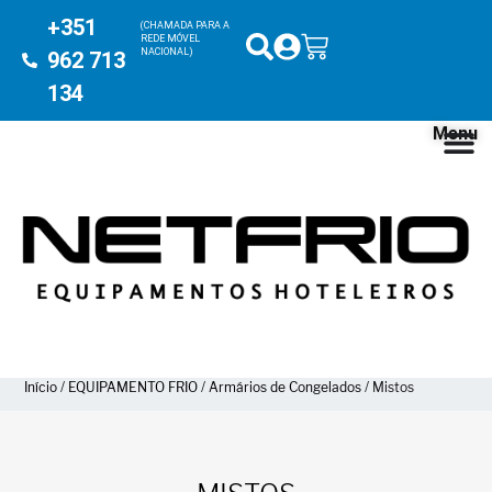
+351
(CHAMADA PARA A
REDE MÓVEL
NACIONAL)
962 713
134
Menu
Início
/
EQUIPAMENTO FRIO
/
Armários de Congelados
/ Mistos