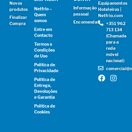
Novos
Equipamentos
Informação
Netfrio –
produtos
Hoteleiros |
pessoal
Quem
Netfrio.com
Finalizar
somos
Encomendas
Compra
+351 962
Entre em
713 134
Contacto
(Chamada
para a
Termos e
rede
Condições
móvel
de Uso
nacional)
Política de
comercial@n
Privacidade
Política de
Entrega,
Devoluções
e Garantia
Política de
Cookies