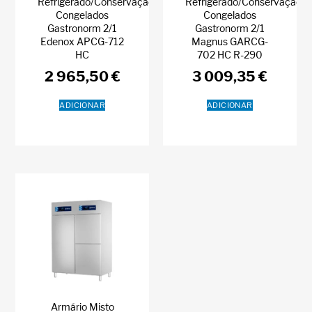
Refrigerado/Conservação
Refrigerado/Conservação
Congelados
Congelados
Gastronorm 2/1
Gastronorm 2/1
Edenox APCG-712
Magnus GARCG-
HC
702 HC R-290
2 965,50
€
3 009,35
€
ADICIONAR
ADICIONAR
Armário Misto