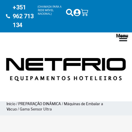
+351
(CHAMADA PARA A
REDE MÓVEL
NACIONAL)
962 713
134
Menu
Início
/
PREPARAÇÃO DINÂMICA
/
Máquinas de Embalar a
Vácuo
/ Gama Sensor Ultra