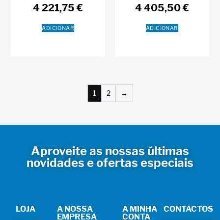
4 221,75
€
4 405,50
€
ADICIONAR
ADICIONAR
1
2
→
Aproveite as nossas últimas
novidades e ofertas especiais
LOJA
A NOSSA
A MINHA
CONTACTOS
EMPRESA
CONTA