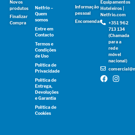
Novos
Equipamentos
Informação
Netfrio –
produtos
Hoteleiros |
pessoal
Quem
Netfrio.com
Finalizar
somos
Encomendas
Compra
+351 962
Entre em
713 134
Contacto
(Chamada
para a
Termos e
rede
Condições
móvel
de Uso
nacional)
Política de
comercial@n
Privacidade
Política de
Entrega,
Devoluções
e Garantia
Política de
Cookies