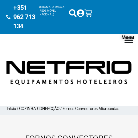
+351
(CHAMADA PARA A
REDE MÓVEL
NACIONAL)
962 713
134
Menu
Início
/
COZINHA CONFECÇÃO
/ Fornos Convectores Microondas