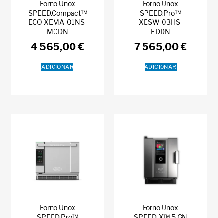
Forno Unox
Forno Unox
SPEED.Compact™
SPEED.Pro™
ECO XEMA-01NS-
XESW-03HS-
MCDN
EDDN
4 565,00
€
7 565,00
€
ADICIONAR
ADICIONAR
Forno Unox
Forno Unox
SPEED.Pro™
SPEED-X™ 5 GN