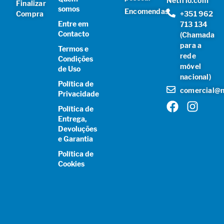
Netfrio.com
Finalizar
somos
Encomendas
Compra
+351 962
Entre em
713 134
Contacto
(Chamada
para a
Termos e
rede
Condições
móvel
de Uso
nacional)
Política de
comercial@n
Privacidade
Política de
Entrega,
Devoluções
e Garantia
Política de
Cookies