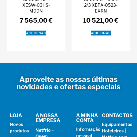
XESW-03HS-
2/3 XEPA-0523-
MDDN
EXRN
7 565,00
€
10 521,00
€
ADICIONAR
ADICIONAR
Aproveite as nossas últimas
novidades e ofertas especiais
LOJA
A NOSSA
A MINHA
CONTACTOS
EMPRESA
CONTA
Novos
Equipamentos
Informação
Netfrio –
produtos
Hoteleiros |
pessoal
Quem