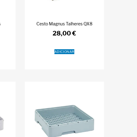
s
Cesto Magnus Talheres QX8
28,00
€
ADICIONAR