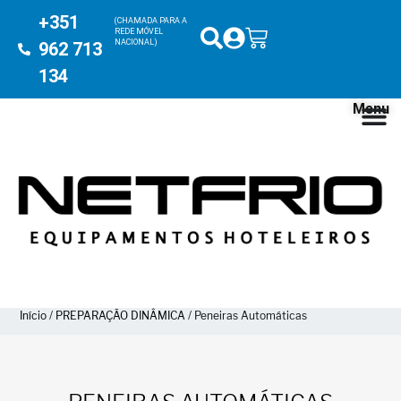
+351
(CHAMADA PARA A
REDE MÓVEL
NACIONAL)
962 713
134
Menu
Início
/
PREPARAÇÃO DINÂMICA
/ Peneiras Automáticas