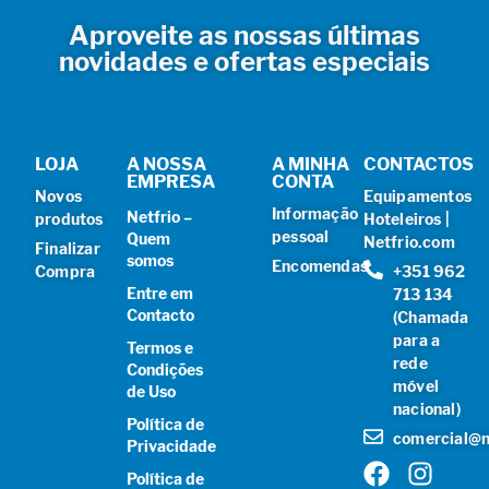
Aproveite as nossas últimas
novidades e ofertas especiais
LOJA
A NOSSA
A MINHA
CONTACTOS
EMPRESA
CONTA
Novos
Equipamentos
Informação
Netfrio –
produtos
Hoteleiros |
pessoal
Quem
Netfrio.com
Finalizar
somos
Encomendas
Compra
+351 962
Entre em
713 134
Contacto
(Chamada
para a
Termos e
rede
Condições
móvel
de Uso
nacional)
Política de
comercial@n
Privacidade
Política de