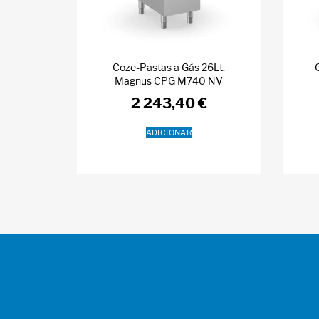
Coze-Pastas a Gás 26Lt.
Magnus CPG M740 NV
2 243,40
€
ADICIONAR