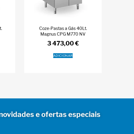
t.
Coze-Pastas a Gás 40Lt.
Magnus CPG M770 NV
3 473,00
€
ADICIONAR
novidades e ofertas especiais