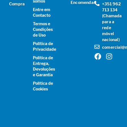
somos
Encomendas
Compra
+351 962
Entre em
713 134
Contacto
(Chamada
para a
Termos e
rede
Condições
móvel
de Uso
nacional)
Política de
comercial@n
Privacidade
Política de
Entrega,
Devoluções
e Garantia
Política de
Cookies