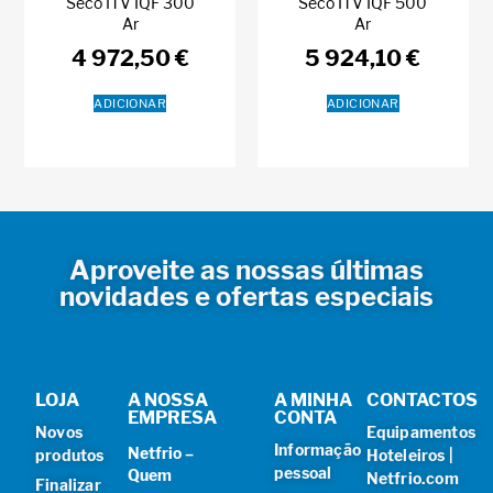
Seco ITV IQF 300
Seco ITV IQF 500
Ar
Ar
4 972,50
€
5 924,10
€
ADICIONAR
ADICIONAR
Aproveite as nossas últimas
novidades e ofertas especiais
LOJA
A NOSSA
A MINHA
CONTACTOS
EMPRESA
CONTA
Novos
Equipamentos
Informação
Netfrio –
produtos
Hoteleiros |
pessoal
Quem
Netfrio.com
Finalizar