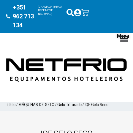
+351
(CHAMADA PARA A
REDE MÓVEL
NACIONAL)
962 713
134
Menu
Início
/
MÁQUINAS DE GELO
/
Gelo Triturado
/ IQF Gelo Seco