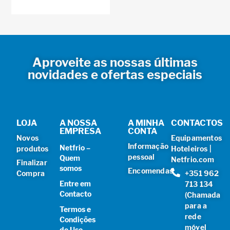
Aproveite as nossas últimas
novidades e ofertas especiais
LOJA
A NOSSA
A MINHA
CONTACTOS
EMPRESA
CONTA
Novos
Equipamentos
Informação
Netfrio –
produtos
Hoteleiros |
pessoal
Quem
Netfrio.com
Finalizar
somos
Encomendas
Compra
+351 962
Entre em
713 134
Contacto
(Chamada
para a
Termos e
rede
Condições
móvel
de Uso