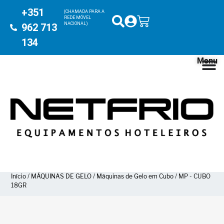
+351
(CHAMADA PARA A
REDE MÓVEL
NACIONAL)
962 713
134
Menu
Início
/
MÁQUINAS DE GELO
/
Máquinas de Gelo em Cubo
/ MP - CUBO
18GR