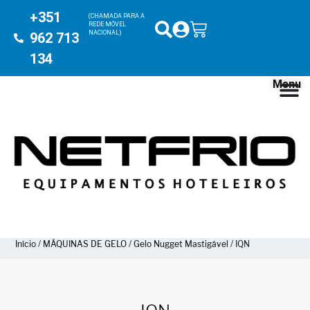
+351
(CHAMADA PARA A
REDE MÓVEL
NACIONAL)
962 713
134
Menu
Início
/
MÁQUINAS DE GELO
/
Gelo Nugget Mastigável
/ IQN