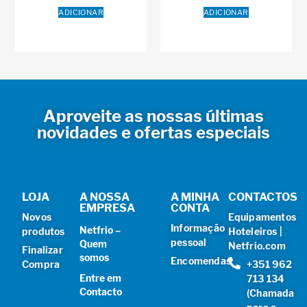
ADICIONAR
ADICIONAR
Aproveite as nossas últimas
novidades e ofertas especiais
LOJA
A NOSSA
A MINHA
CONTACTOS
EMPRESA
CONTA
Novos
Equipamentos
Informação
Netfrio –
produtos
Hoteleiros |
pessoal
Quem
Netfrio.com
Finalizar
somos
Encomendas
Compra
+351 962
Entre em
713 134
Contacto
(Chamada