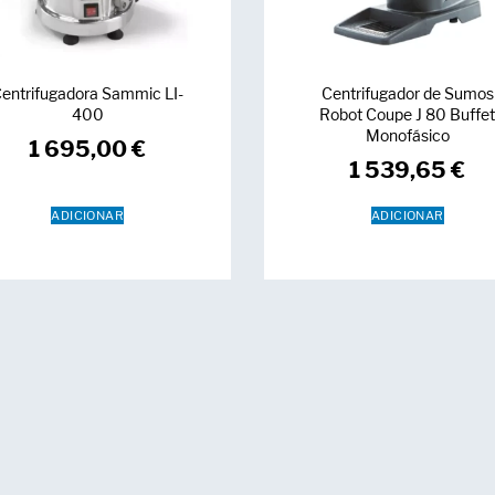
entrifugadora Sammic LI-
Centrifugador de Sumos
400
Robot Coupe J 80 Buffe
Monofásico
1 695,00
€
1 539,65
€
ADICIONAR
ADICIONAR