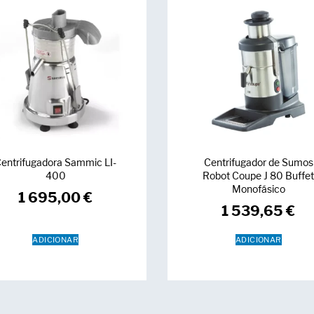
entrifugadora Sammic LI-
Centrifugador de Sumos
400
Robot Coupe J 80 Buffe
Monofásico
1 695,00
€
1 539,65
€
ADICIONAR
ADICIONAR