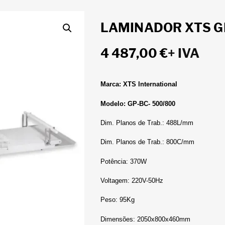
LAMINADOR XTS G
4 487,00
€
+ IVA
Marca: XTS International
Modelo: GP-BC- 500/800
Dim. Planos de Trab.: 488L/mm
Dim. Planos de Trab.: 800C/mm
Potência: 370W
Voltagem: 220V-50Hz
Peso: 95Kg
Dimensões: 2050x800x460mm