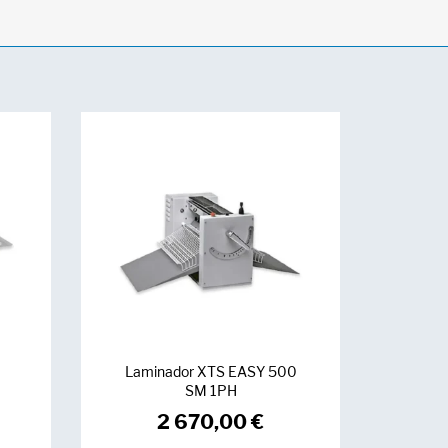
Laminador XTS EASY 500
SM 1PH
2 670,00
€