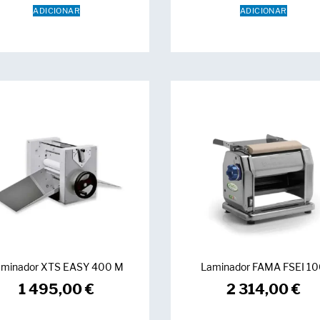
ADICIONAR
ADICIONAR
aminador XTS EASY 400 M
Laminador FAMA FSEI 1
1 495,00
€
2 314,00
€